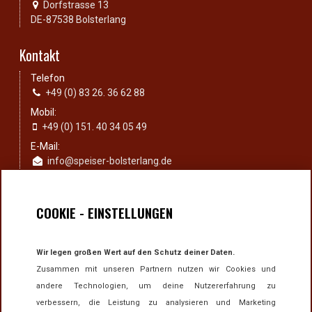
Dorfstrasse 13
DE-87538 Bolsterlang
Kontakt
Telefon
+49 (0) 83 26. 36 62 88
Mobil:
+49 (0) 151. 40 34 05 49
E-Mail:
info@speiser-bolsterlang.de
Rechtliches
COOKIE - EINSTELLUNGEN
Impressum
Datenschutzerklärung
Wir legen großen Wert auf den Schutz deiner Daten.
E-Mail Datenschutz
Zusammen mit unseren Partnern nutzen wir Cookies und
Unsere AGB's
andere Technologien, um deine Nutzererfahrung zu
Barrierefreiheit
verbessern, die Leistung zu analysieren und Marketing